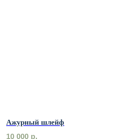
Ажурный шлейф
Л
10 000
р.
4