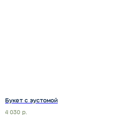
Букет с эустомой
С
4 030
р.
9